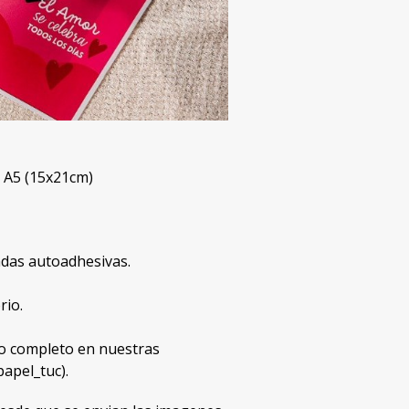
o A5 (15x21cm)
zadas autoadhesivas.
rio.
 completo en nuestras
apel_tuc).