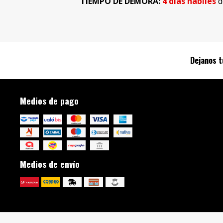
TIEMPO DE DEMORA:
4 dias hábiles
d
Dejanos t
Medios de pago
Medios de envío